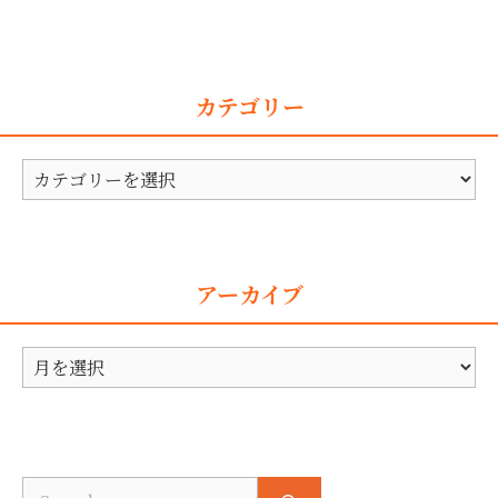
カテゴリー
カ
テ
ゴ
リ
アーカイブ
ー
ア
ー
カ
イ
ブ
Search